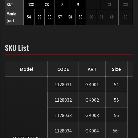
SIZE
XXS
XS
S
M
L
XL
XXL
Metric
54
55
56
57
58
59
60
61
61+
63
(cm)
SKU List
Model
CODE
ART
Size
1128031
GK001
54
1128032
GK002
55
1128033
GK003
56
1128034
GK004
56+