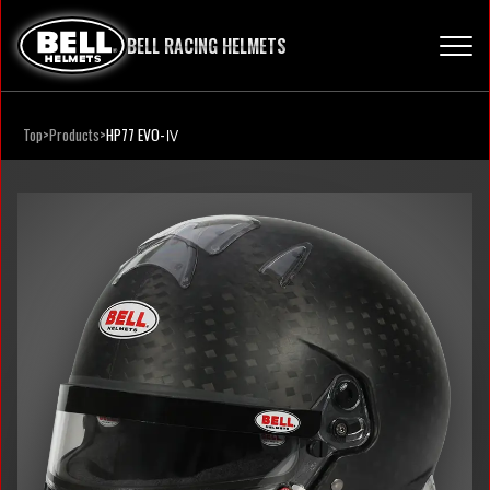
BELL RACING HELMETS
Top
Products
HP77 EVO-Ⅳ